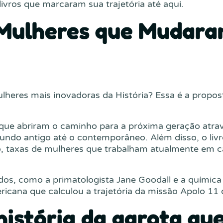
ivros que marcaram sua trajetória até aqui.
50 Mulheres que Mudar
heres mais inovadoras da História? Essa é a propost
 que abriram o caminho para a próxima geração atrav
undo antigo até o contemporâneo. Além disso, o liv
o, taxas de mulheres que trabalham atualmente em ca
s, como a primatologista Jane Goodall e a química
ricana que calculou a trajetória da missão Apolo 11 
história da garota qu