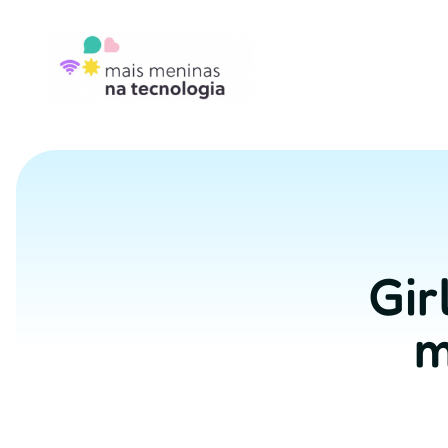
Gir
m