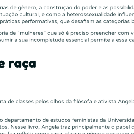
rias de gênero, a construção do poder e as possibili
tuação cultural, e como a heterossexualidade influ
 práticas performativas, que desafiam as categorias b
oria de “mulheres” que só é preciso preencher com v
sumir a sua incompletude essencial permite a essa ca
e raça
ta de classes pelos olhos da filósofa e ativista Ange
do departamento de estudos feministas da Universidad
os. Nesse livro, Angela traz principalmente o papel 
s faz refletir como raça, classe e gênero possuem 