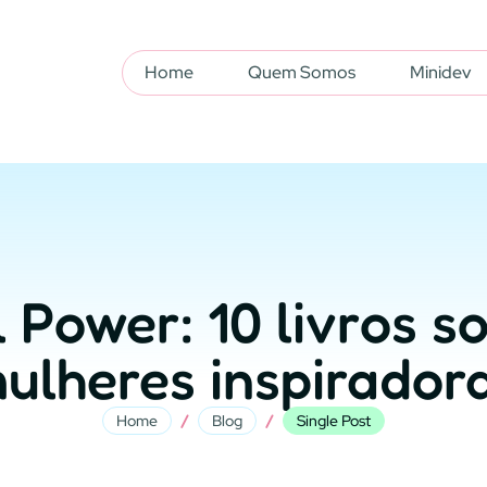
Home
Quem Somos
Minidev
l Power: 10 livros s
ulheres inspirador
/
/
Home
Blog
Single Post