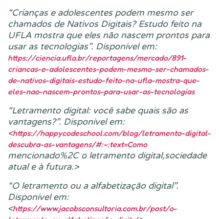
“Crianças e adolescentes podem mesmo ser
chamados de Nativos Digitais? Estudo feito na
UFLA mostra que eles não nascem prontos para
usar as tecnologias”. Disponível em:
https://ciencia.ufla.br/reportagens/mercado/891-
criancas-e-adolescentes-podem-mesmo-ser-chamados-
de-nativos-digitais-estudo-feito-na-ufla-mostra-que-
eles-nao-nascem-prontos-para-usar-as-tecnologias
“Letramento digital: você sabe quais são as
vantagens?”. Disponível em:
<
https://happycodeschool.com/blog/letramento-digital-
descubra-as-vantagens/#:~:text=Como
mencionado%2C o letramento digital,sociedade
atual e à futura.>
“O letramento ou a alfabetização digital”.
Disponível em:
<
https://www.jacobsconsultoria.com.br/post/o-